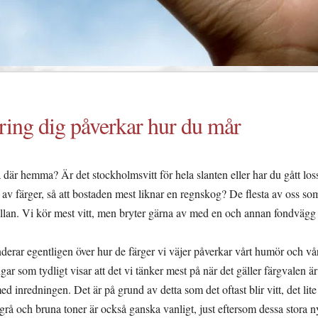
ing dig påverkar hur du mår
 där hemma? Är det stockholmsvitt för hela slanten eller har du gått l
eri av färger, så att bostaden mest liknar en regnskog? De flesta av oss 
an. Vi kör mest vitt, men bryter gärna av med en och annan fondvägg
erar egentligen över hur de färger vi väjer påverkar vårt humör och vår
ar som tydligt visar att det vi tänker mest på när det gäller färgvalen är
ed inredningen. Det är på grund av detta som det oftast blir vitt, det lite
rå och bruna toner är också ganska vanligt, just eftersom dessa stora ny