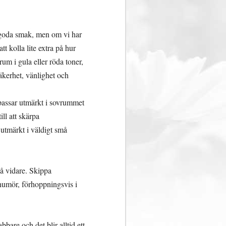
r goda smak, men om vi har
t kolla lite extra på hur
rum i gula eller röda toner,
säkerhet, vänlighet och
 passar utmärkt i sovrummet
ll att skärpa
 utmärkt i väldigt små
så vidare. Skippa
 humör, förhoppningsvis i
bare och det blir alltid ett