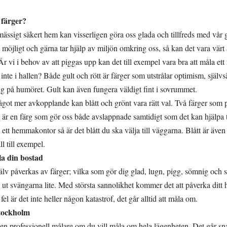
 färger?
ilmässigt säkert hem kan visserligen göra oss glada och tillfreds med vå
öjligt och gärna tar hjälp av miljön omkring oss, så kan det vara värt at
Är vi i behov av att piggas upp kan det till exempel vara bra att måla ett 
 inte i hallen? Både gult och rött är färger som utstrålar optimism, själv
sig på humöret. Gult kan även fungera väldigt fint i sovrummet.
 något mer avkopplande kan blått och grönt vara rätt val. Två färger som
 är en färg som gör oss både avslappnade samtidigt som det kan hjälpa ti
ett hemmakontor så är det blått du ska välja till väggarna. Blått är även
l till exempel.
a din bostad
jälv påverkas av färger; vilka som gör dig glad, lugn, pigg, sömnig och 
 ut svängarna lite. Med största sannolikhet kommer det att påverka ditt
i fel är det inte heller någon katastrof, det går alltid att måla om.
Stockholm
 en professionell målare om du vill måla om hela lägenheten. Det går snab