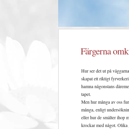
Färgerna omkr
Hur ser det ut på väggarna
skapat ett riktigt fyrverk
hamna någonstans däremell
tapet.
Men hur många av oss fund
många, enligt undersökning
eller hur de smälter ihop m
krockar med något. Olika g