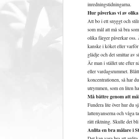
inredningstidningarna.
Hur påverkas vi av olika
Att bo i ett snyggt och st
som mål att må så bra som m
olika färger påverkar oss. 
kanske i köket eller varför
glädje och det smittar av 
Är man i stället ute efter
eller vardagsrummet. Blått
koncentrationen, så har du 
utrymmen, som en liten hal
Må bättre genom att mål
Fundera lite över hur du s
lattenyanserna och våga ta
rätt riktning. Skulle det bl
Anlita en bra målare i 
Det kan vara bra att anlita