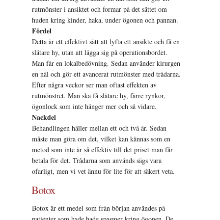
rutmönster i ansiktet och formar på det sättet om
huden kring kinder, haka, under ögonen och pannan.
Fördel
Detta är ett effektivt sätt att lyfta ett ansikte och få en
slätare hy, utan att lägga sig på operationsbordet.
Man får en lokalbedövning. Sedan använder kirurgen
en nål och gör ett avancerat rutmönster med trådarna.
Efter några veckor ser man oftast effekten av
rutmönstret. Man ska få slätare hy, färre rynkor,
ögonlock som inte hänger mer och så vidare.
Nackdel
Behandlingen håller mellan ett och två år. Sedan
måste man göra om det, vilket kan kännas som en
metod som inte är så effektiv till det priset man får
betala för det. Trådarna som används sägs vara
ofarligt, men vi vet ännu för lite för att säkert veta.
Botox
Botox är ett medel som från början användes på
patienter som hade hade spasmer kring ögonen. De