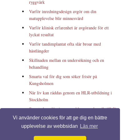
ryggvärk
Varför inredningsdesign avgör om din
matupplevelse blir minnesvärd
Varför klinisk erfarenhet är avgörande för ett
lyckat resultat
Varför tandimplantat ofta slår broar med
hästlängder
Skillnaden mellan en undersökning och en
behandling
Smarta val för dig som söker frisör på
Kungsholmen
När liv kan räddas genom en HLR-utbildning i
Stockholm
Smarta lagerlösningar med begagnade pallställ för
effektiv förvaring
Vi använder cookies för att ge dig en bättre
Hitta den perfekta förlovningsringen för ditt
upplevelse av webbsidan
Läs mer
speciella tillfälle