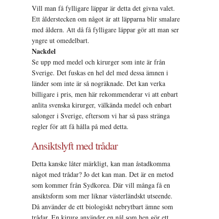
Vill man få fylligare läppar är detta det givna valet.
Ett ålderstecken om något är att läpparna blir smalare
med åldern. Att då få fylligare läppar gör att man ser
yngre ut omedelbart.
Nackdel
Se upp med medel och kirurger som inte är från
Sverige. Det fuskas en hel del med dessa ämnen i
länder som inte är så nogräknade. Det kan verka
billigare i pris, men här rekommenderar vi att enbart
anlita svenska kirurger, välkända medel och enbart
salonger i Sverige, eftersom vi har så pass stränga
regler för att få hålla på med detta.
Ansiktslyft med trådar
Detta kanske låter märkligt, kan man åstadkomma
något med trådar? Jo det kan man. Det är en metod
som kommer från Sydkorea. Där vill många få en
ansiktsform som mer liknar västerländskt utseende.
Då använder de ett biologiskt nebrytbart ämne som
trådar. En kirurg använder en nål som hen gör ett