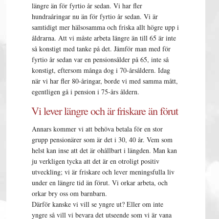
längre än för fyrtio år sedan. Vi har fler
hundraåringar nu än för fyrtio år sedan. Vi är
samtidigt mer hälsosamma och friska allt högre upp i
åldrarna. Att vi måste arbeta längre än till 65 är inte
så konstigt med tanke på det. Jämför man med för
fyrtio år sedan var en pensionsålder på 65, inte så
konstigt, eftersom många dog i 70-årsåldern. Idag
när vi har fler 80-åringar, borde vi med samma mått,
egentligen gå i pension i 75-års åldern.
Vi lever längre och är friskare än förut
Annars kommer vi att behöva betala för en stor
grupp pensionärer som är det i 30, 40 år. Vem som
helst kan inse att det är ohållbart i längden. Man kan
ju verkligen tycka att det är en otroligt positiv
utveckling; vi är friskare och lever meningsfulla liv
under en längre tid än förut. Vi orkar arbeta, och
orkar bry oss om barnbarn.
Därför kanske vi vill se yngre ut? Eller om inte
yngre så vill vi bevara det utseende som vi är vana