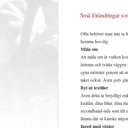
Små förändringar som
Ofta behöver man inte ta f
hemma hos dig.
Måla om
Att måla om är varken kost
listerna och tvätta väggen
egna mönster genom att anv
taket också. Även golv gå
Byt ut textilier
Även detta är betydligt enk
kuddar, dina filtar, dina ma
secondhand-sida som till 
lämna där så kanske någo
Inred med växter