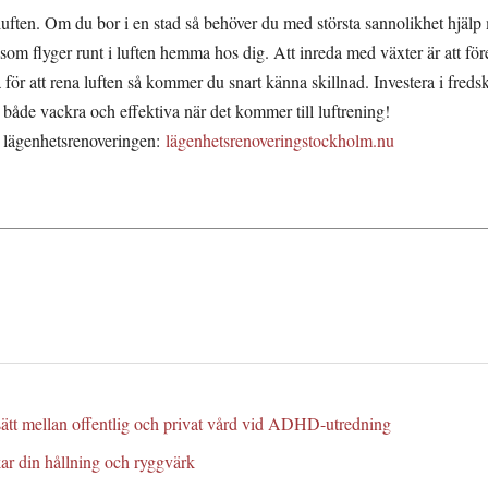
a luften. Om du bor i en stad så behöver du med största sannolikhet hjälp 
 som flyger runt i luften hemma hos dig. Att inreda med växter är att f
för att rena luften så kommer du snart känna skillnad. Investera i fredsk
både vackra och effektiva när det kommer till luftrening!
ör lägenhetsrenoveringen:
lägenhetsrenoveringstockholm.nu
ssätt mellan offentlig och privat vård vid ADHD-utredning
kar din hållning och ryggvärk