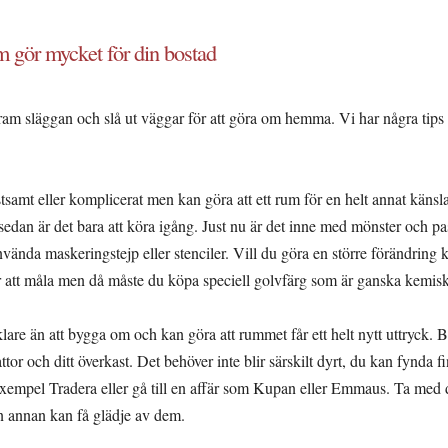
 gör mycket för din bostad
ram släggan och slå ut väggar för att göra om hemma. Vi har några tips
samt eller komplicerat men kan göra att ett rum för en helt annat känsla
 sedan är det bara att köra igång. Just nu är det inne med mönster och p
ända maskeringstejp eller stenciler. Vill du göra en större förändring k
r att måla men då måste du köpa speciell golvfärg som är ganska kemiskt
lare än att bygga om och kan göra att rummet får ett helt nytt uttryck. B
ttor och ditt överkast. Det behöver inte blir särskilt dyrt, du kan fynda fi
exempel Tradera eller gå till en affär som Kupan eller Emmaus. Ta med 
n annan kan få glädje av dem.