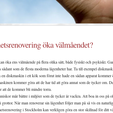
etsrenovering öka välmåendet?
kan öka ens välmående på flera olika sätt, både fysiskt och psykiskt. G
ha sådant som de flesta moderna lägenheter har. Ta till exempel diskmask
a en diskmaskin i ett kök som förut inte hade en sådan apparat kommer 
maskinen kommer göra att de har tid att göra annat som de tycker om. D
ör att de kommer bli mindre torra.
nniskor mår bättre i miljöer som de tycker är vackra. Att boa in oss på o
 grottor. När man renoverar sin lägenhet följer man på så vis en naturlig
tsrenovering i Stockholm kan verkligen göra en stor skillnad för ditt 