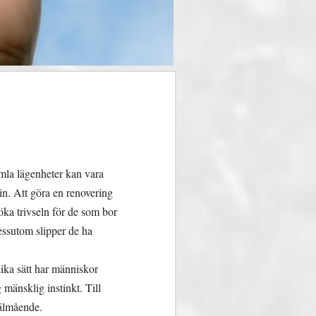
amla lägenheter kan vara
in. Att göra en renovering
öka trivseln för de som bor
essutom slipper de ha
lika sätt har människor
 mänsklig instinkt. Till
välmående.