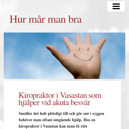
HUR MÅR MAN BRA
Hur mår man bra
TÄNKA POSITIVT
TRÄNING OCH KOST
MATSCHEMA
BLOGG
Kiropraktor i Vasastan som
hjälper vid akuta besvär
Smäller det helt plötsligt till och gör ont i ryggen
behöver man oftast omgående hjälp. Hos en
kiropraktor i Vasastan kan man få rätt