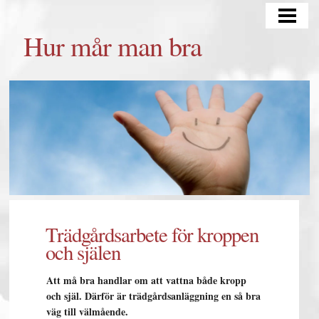
HUR MÅR MAN BRA
Hur mår man bra
TÄNKA POSITIVT
TRÄNING OCH KOST
MATSCHEMA
BLOGG
Trädgårdsarbete för kroppen
och själen
Att må bra handlar om att vattna både kropp
och själ. Därför är trädgårdsanläggning en så bra
väg till välmående.