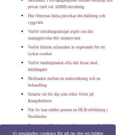
privat vård vid ADHD-utredning
Hur fötternas hälsa påverkar din hållning och
ryggvärk
Varför inredningsdesign avgör om din
matupplevelse blir minnesvärd
Varför klinisk erfarenhet är avgörande för ett
lyckat resultat
Varför tandimplantat ofta slår broar med
hästlängder
Skillnaden mellan en undersökning och en
behandling
Smarta val för dig som söker frisör på
Kungsholmen
När liv kan räddas genom en HLR-utbildning i
Stockholm
Smarta lagerlösningar med begagnade pallställ för
effektiv förvaring
Vi använder cookies för att ge dig en bättre