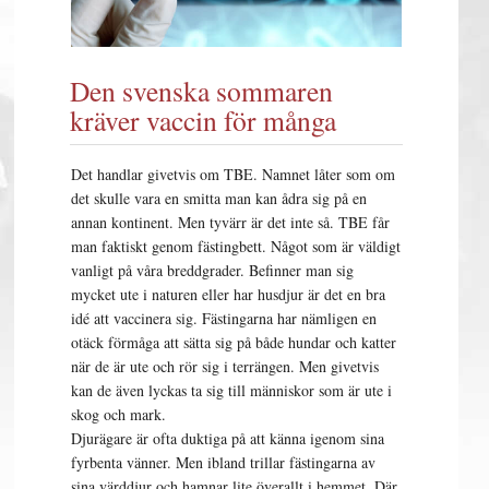
Den svenska sommaren
kräver vaccin för många
Det handlar givetvis om TBE. Namnet låter som om
det skulle vara en smitta man kan ådra sig på en
annan kontinent. Men tyvärr är det inte så. TBE får
man faktiskt genom fästingbett. Något som är väldigt
vanligt på våra breddgrader. Befinner man sig
mycket ute i naturen eller har husdjur är det en bra
idé att vaccinera sig. Fästingarna har nämligen en
otäck förmåga att sätta sig på både hundar och katter
när de är ute och rör sig i terrängen. Men givetvis
kan de även lyckas ta sig till människor som är ute i
skog och mark.
Djurägare är ofta duktiga på att känna igenom sina
fyrbenta vänner. Men ibland trillar fästingarna av
sina värddjur och hamnar lite överallt i hemmet. Där