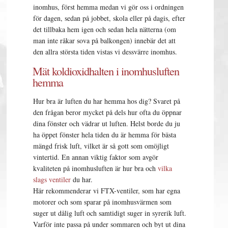
inomhus, först hemma medan vi gör oss i ordningen
för dagen, sedan på jobbet, skola eller på dagis, efter
det tillbaka hem igen och sedan hela nätterna (om
man inte råkar sova på balkongen) innebär det att
den allra största tiden vistas vi dessvärre inomhus.
Mät koldioxidhalten i inomhusluften
hemma
Hur bra är luften du har hemma hos dig? Svaret på
den frågan beror mycket på dels hur ofta du öppnar
dina fönster och vädrar ut luften. Helst borde du ju
ha öppet fönster hela tiden du är hemma för bästa
mängd frisk luft, vilket är så gott som omöjligt
vintertid. En annan viktig faktor som avgör
kvaliteten på inomhusluften är hur bra och
vilka
slags ventiler
du har.
Här rekommenderar vi FTX-ventiler, som har egna
motorer och som sparar på inomhusvärmen som
suger ut dålig luft och samtidigt suger in syrerik luft.
Varför inte passa på under sommaren och byt ut dina