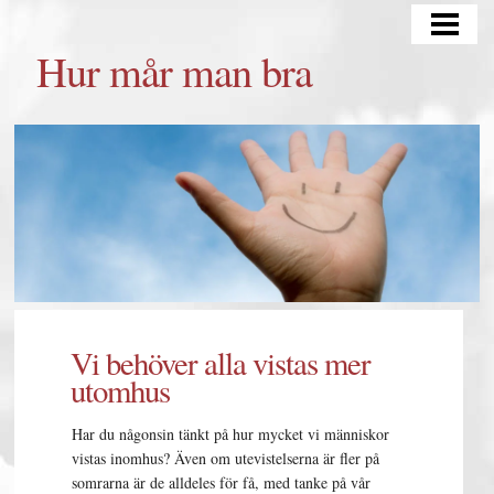
HUR MÅR MAN BRA
Hur mår man bra
TÄNKA POSITIVT
TRÄNING OCH KOST
MATSCHEMA
BLOGG
Vi behöver alla vistas mer
utomhus
Har du någonsin tänkt på hur mycket vi människor
vistas inomhus? Även om utevistelserna är fler på
somrarna är de alldeles för få, med tanke på vår