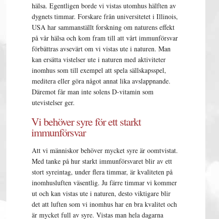
hälsa. Egentligen borde vi vistas utomhus hälften av
dygnets timmar. Forskare från universitetet i Illinois,
USA har sammanställt forskning om naturens effekt
på vår hälsa och kom fram till att vårt immunförsvar
förbättras avsevärt om vi vistas ute i naturen. Man
kan ersätta vistelser ute i naturen med aktiviteter
inomhus som till exempel att spela sällskapsspel,
meditera eller göra något annat lika avslappnande.
Däremot får man inte solens D-vitamin som
utevistelser ger.
Vi behöver syre för ett starkt
immunförsvar
Att vi människor behöver mycket syre är oomtvistat.
Med tanke på hur starkt immunförsvaret blir av ett
stort syreintag, under flera timmar, är kvaliteten på
inomhusluften väsentlig. Ju färre timmar vi kommer
ut och kan vistas ute i naturen, desto viktigare blir
det att luften som vi inomhus har en bra kvalitet och
är mycket full av syre. Vistas man hela dagarna