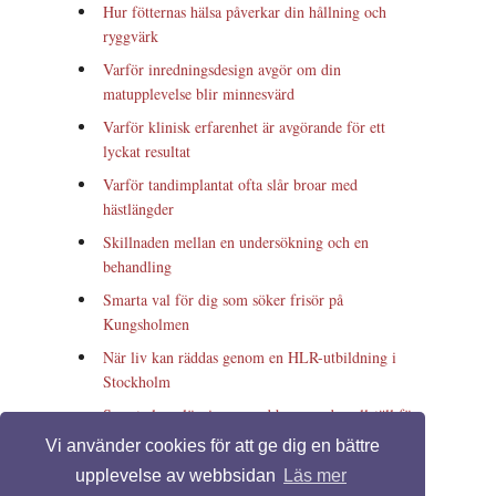
Hur fötternas hälsa påverkar din hållning och
ryggvärk
Varför inredningsdesign avgör om din
matupplevelse blir minnesvärd
Varför klinisk erfarenhet är avgörande för ett
lyckat resultat
Varför tandimplantat ofta slår broar med
hästlängder
Skillnaden mellan en undersökning och en
behandling
Smarta val för dig som söker frisör på
Kungsholmen
När liv kan räddas genom en HLR-utbildning i
Stockholm
Smarta lagerlösningar med begagnade pallställ för
effektiv förvaring
Vi använder cookies för att ge dig en bättre
Hitta den perfekta förlovningsringen för ditt
upplevelse av webbsidan
Läs mer