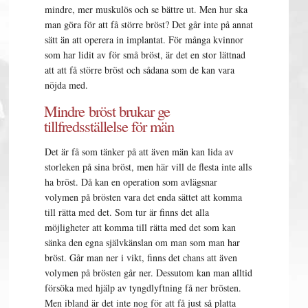
mindre, mer muskulös och se bättre ut. Men hur ska
man göra för att få större bröst? Det går inte på annat
sätt än att operera in implantat. För många kvinnor
som har lidit av för små bröst, är det en stor lättnad
att att få större bröst och sådana som de kan vara
nöjda med.
Mindre bröst brukar ge
tillfredsställelse för män
Det är få som tänker på att även män kan lida av
storleken på sina bröst, men här vill de flesta inte alls
ha bröst. Då kan en operation som avlägsnar
volymen på brösten vara det enda sättet att komma
till rätta med det. Som tur är finns det alla
möjligheter att komma till rätta med det som kan
sänka den egna självkänslan om man som man har
bröst. Går man ner i vikt, finns det chans att även
volymen på brösten går ner. Dessutom kan man alltid
försöka med hjälp av tyngdlyftning få ner brösten.
Men ibland är det inte nog för att få just så platta