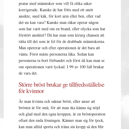
pratar med människor som vill få olika saker
korrigerade. Kanske de har fötts med ett snett
ansikte, sned käk, för kort arm eller ben, eller vad
det nu kan vara? Kanske man råkar operar någon
som har varit med om en brand, eller olycka som har
förstört ansiktet? Då har man som kirurg chansen att
rätta till det som är fel för de drabbade människorna.
Man opererar och efter operationen är det bara att
vänta. Först måste personerna läka. Sedan kan
personerna ta bort förbandet och först då kan man se
om operationen varit lyckad. I 99 av 100 fall brukar
de vara det.
Större bröst brukar ge tillfredsställelse
för kvinnor
Är man kvinna och saknar bröst, eller anser att
brösten är för små, för att man ska känna sig nöjd
och glad med den egna kroppen, är en bröstoperation
oftast den enda lösningen. Känner man sig för tjock,
kan man alltid sporta och träna sin kropp så den blir