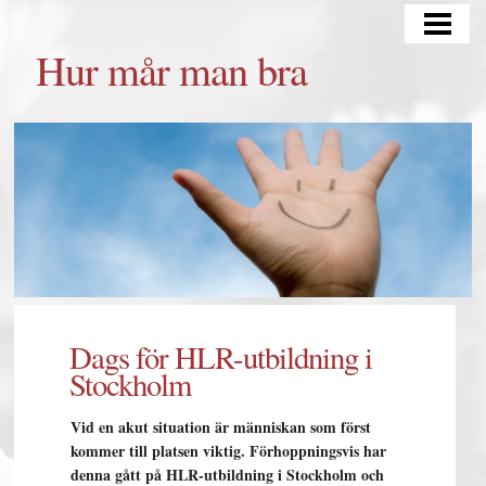
HUR MÅR MAN BRA
Hur mår man bra
TÄNKA POSITIVT
TRÄNING OCH KOST
MATSCHEMA
BLOGG
Dags för HLR-utbildning i
Stockholm
Vid en akut situation är människan som först
kommer till platsen viktig. Förhoppningsvis har
denna gått på HLR-utbildning i Stockholm och