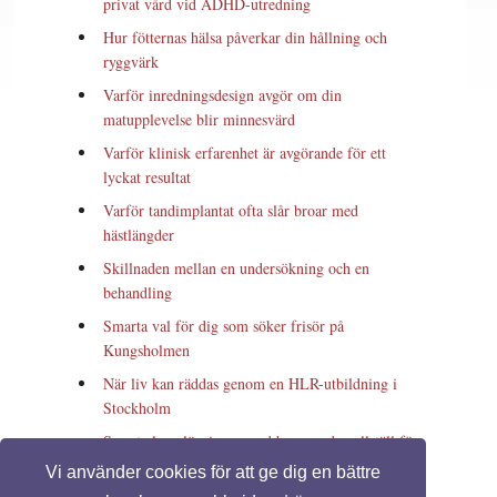
privat vård vid ADHD-utredning
Hur fötternas hälsa påverkar din hållning och
ryggvärk
Varför inredningsdesign avgör om din
matupplevelse blir minnesvärd
Varför klinisk erfarenhet är avgörande för ett
lyckat resultat
Varför tandimplantat ofta slår broar med
hästlängder
Skillnaden mellan en undersökning och en
behandling
Smarta val för dig som söker frisör på
Kungsholmen
När liv kan räddas genom en HLR-utbildning i
Stockholm
Smarta lagerlösningar med begagnade pallställ för
effektiv förvaring
Vi använder cookies för att ge dig en bättre